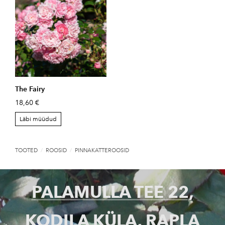
The Fairy
18,60 €
Läbi müüdud
TOOTED
/
ROOSID
/
PINNAKATTEROOSID
PALAMULLA TEE 22,
KODILA KÜLA, RAPLA