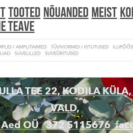
HT
TOOTED
NÕUANDED
MEIST
Ko
ne teave
PLID / AMPLITAIMED
TÜVIVORMID / ISTUTUSED
ILUPÕÕ
ILIAD
SUVELILLED
SUVEÜRITUSED
LLA TEE 22, KODILA KÜLA,
VALD,
 Aed OÜ
372 5115676
fac