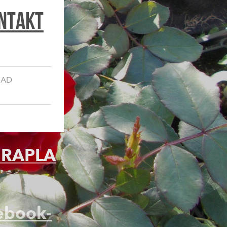
ntakt
SAD
 RAPLA
ebook-