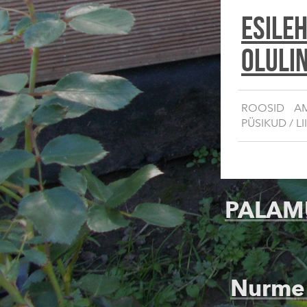
ESILE
Oluli
ROOSID
AM
PÜSIKUD / LI
PALAMU
Nurme