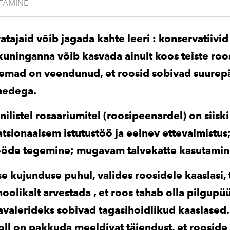
UTAMINE
tajaid võib jagada kahte leeri : konservatiivid
 kuninganna võib kasvada ainult koos teiste roo
mad on veendunud, et roosid sobivad suurepä
imedega.
nilistel rosaariumitel (roosipeenardel) on siis
ratsionaalsem istutustöö ja eelnev ettevalmistu
öde tegemine; mugavam talvekatte kasutamin
e kujunduse puhul, valides roosidele kaaslasi, 
oolikalt arvestada , et roos tahab olla pilgupüü
avalerideks sobivad tagasihoidlikud kaaslased.
ll on pakkuda meeldivat täiendust, et rooside 