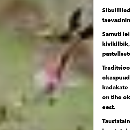
Sibullill
taevasinin
Samuti lei
kivikilbik
pastellse
Traditsioo
okaspuude
kadakate 
on tihe o
eest.
Taustatai