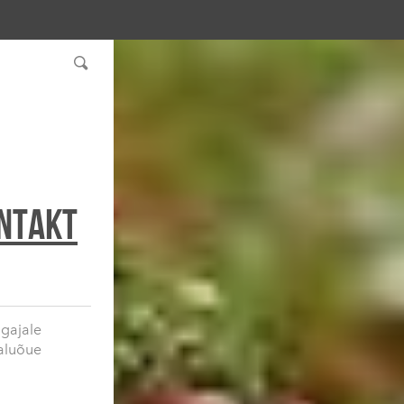
ntakt
lgajale
taluõue