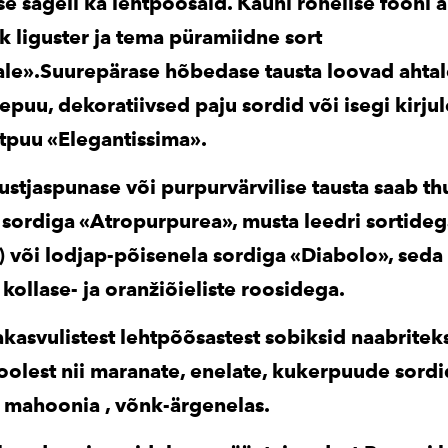
e sageli ka lehtpõõsaid. Kauni rohelise fooni 
ik liguster ja tema püramiidne sort
le».Suurepärase hõbedase tausta loovad ahtal
epuu, dekoratiivsed paju sordid või isegi kirju
ntpuu «Elegantissima».
stjaspunase või purpurvärvilise tausta saab t
sordiga «Atropurpurea», musta leedri sortideg
) või lodjap-põisenela sordiga «Diabolo», seda 
kollase- ja oranžiõieliste roosidega.
asvulistest lehtpõõsastest sobiksid naabriteks
oolest nii maranate, enelate, kukerpuude sordi
e mahoonia , võnk-ärgenelas.