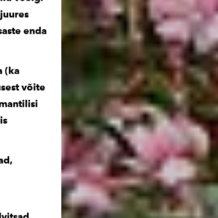
ejuures
saste enda
a (ka
sest võite
mantilisi
is
ad,
vitsad,