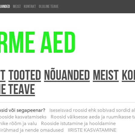
UANDED
MEIST
Kontakt
Oluline teave
rme aed
HT
TOOTED
NÕUANDED
MEIST
Ko
ne teave
oosid või segapeenar?
Iseseisvad roosid ehk sobivad sordid a
ooside kasvatamiseks
Roosid väiksesse aeda ja ruumikasse 
nike rõõm ja valu
Rooside istutamine ja hooldamine
dirühmad ja nende omadused
IIRISTE KASVATAMINE