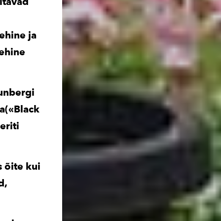
aitavad
ehine ja
lehine
hunbergi
a(«Black
eriti
 õite kui
d,