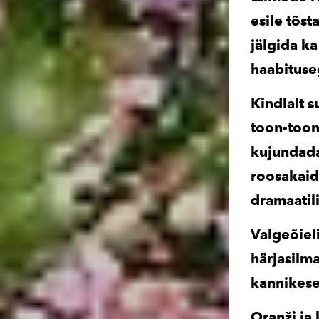
esile tõst
jälgida k
haabituseg
Kindlalt 
toon-toon
kujundada 
roosakaid,
dramaatil
Valgeõieli
härjasilma
kannikese
Oranži ja 