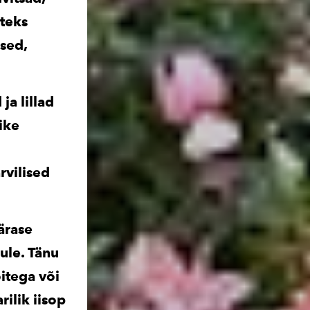
steks
sed,
ja lillad
ike
rvilised
ärase
kule. Tänu
õitega või
rilik iisop