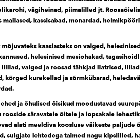
olikarohi, vägiheinad, piimalilled jt. Roosaõieli
s mailased, kassisabad, monardad, helmikpööri
 mõjuvateks kaaslasteks on valged, helesinised 
annused, helesinised mesiohakad, tagasihoidl
liiliad, valged ja roosad tähkjad liatrised, lillad
, kõrged kurekellad ja sõrmkübarad, heledavä
dad.
d lehed ja õhulised õisikud moodustavad suurep
 rooside säravatele õitele ja lopsakale lehesti
ovad alati meeldiva koosluse väikeste paljude 
, sulgjate lehtedega taimed nagu kipslilled, ha