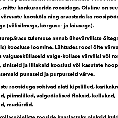
a, mitte konkureerida roosidega. Oluline on se
a värvuste kooskõla ning arvestada ka roosipõõ
a (välisilmega, kõrguse- ja laiusega).
suurepärase tulemuse annab ühevärviliste õiteg
is) koosluse loomine. Lähtudes roosi õite värvu
valguseküllaseid valge-kollase värvilisi või ro
 siniseid ja lillakaid kooslusi või kasutate hoop
isemaid punaseid ja purpurseid värve.
ste roosidega sobivad alati kipslilled, karikakr
d, piimalilled, valgeõielised floksid, kellukad,
d, raudürdid.
kollaseõieliste rooside kaaslasteks oleksid kuld