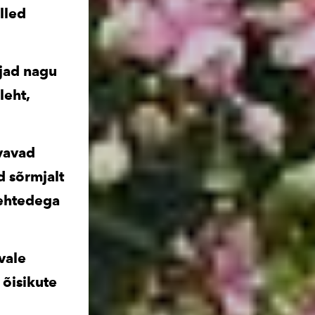
lled
ojad nagu
leht,
vavad
d sõrmjalt
lehtedega
vale
 õisikute