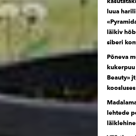
kasutataks
luua haril
«Pyramida
läikiv hõb
siberi ko
Põneva mu
kukerpuu 
Beauty» jt
koosluses 
Madalamak
lehtede p
läiklehin