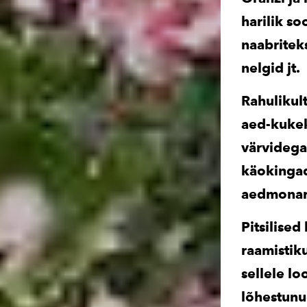
harilik so
naabritek
nelgid jt.
Rahulikult
aed-kukek
värvidega 
käokingad
aedmonar
Pitsilise
raamistiku
sellele lo
lõhestunud