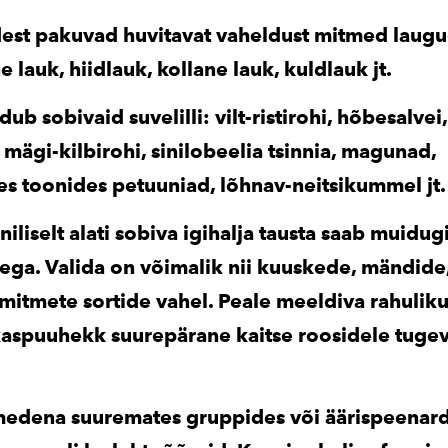
edest pakuvad huvitavat vaheldust mitmed laugu
e lauk, hiidlauk, kollane lauk, kuldlauk jt.
dub sobivaid suvelilli: vilt-ristirohi, hõbesalvei,
, mägi-kilbirohi, sinilobeelia tsinnia, magunad,
tes toonides petuuniad, lõhnav-neitsikummel jt.
niliselt alati sobiva igihalja tausta saab muidug
ga. Valida on võimalik nii kuuskede, mändide,
mitmete sortide vahel. Peale meeldiva rahulik
kaspuuhekk suurepärane kaitse roosidele tugev
medena suuremates gruppides või äärispeenar