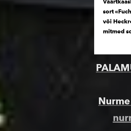
Väärtkaas
sort «Fuc
või Heckr
mitmed sor
PALAMU
Nurme
nur