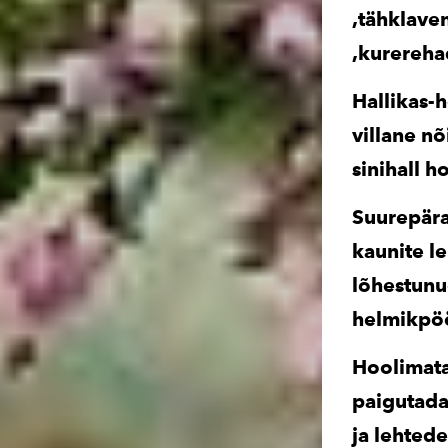
,tähklave
,kurereha
Hallikas-
villane nõ
sinihall h
Suurepära
kaunite l
lõhestunu
helmikpöö
Hoolimata
paigutada
ja lehted