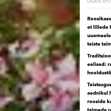
LIILIATE IST
Roosikasva
et lillede
uuemeelse
teiste ta
Traditsioo
eelised: 
hooldustö
Teistsugus
aednikul h
rooside k
taimede ro