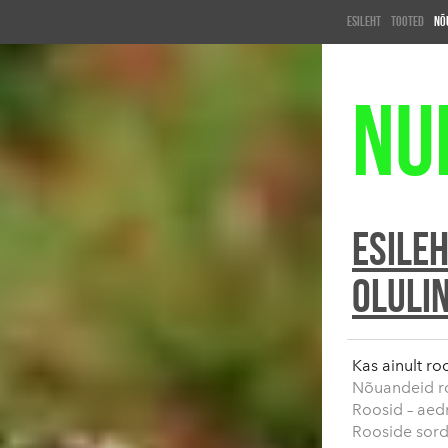
ESILEHT
TOOTED
NÕ
Nu
ESILE
Oluli
Kas ainult r
Nõuandeid r
Roosid – aed
Rooside sor