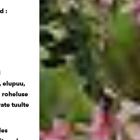
d :
i
 elupuu,
u roheluse
ate tuulte
des