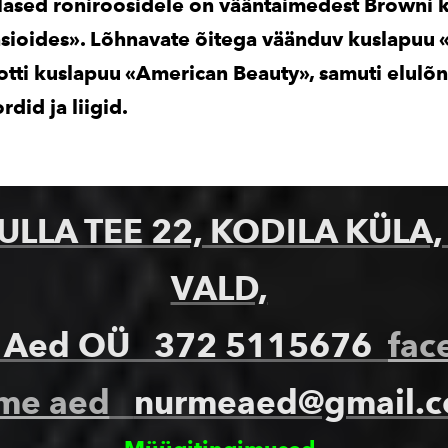
lased roniroosidele on vääntaimedest Browni 
hsioides». Lõhnavate õitega väänduv kuslapuu 
otti kuslapuu «American Beauty», samuti elulõ
did ja liigid.
LLA TEE 22, KODILA KÜLA,
VALD,
 Aed OÜ
372 5115676
fac
me aed
nurmeaed@gmail.