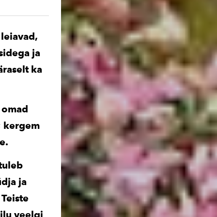
 leiavad,
sidega ja
raselt ka
ki omad
s; kergem
e.
tuleb
dja ja
 Teiste
ilu veelgi