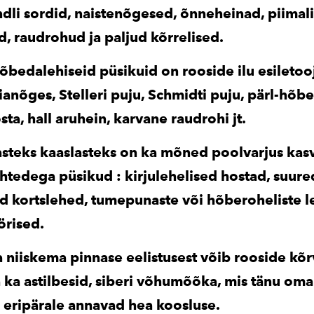
ndli sordid, naistenõgesed, õnneheinad, piimali
d, raudrohud ja paljud kõrrelised.
hõbedalehiseid püsikuid on rooside ilu esileto
ianõges, Stelleri puju, Schmidti puju, pärl-hõbe
osta, hall aruhein, karvane raudrohi jt.
steks kaaslasteks on ka mõned poolvarjus kas
ehtedega püsikud : kirjulehelised hostad, suure
d kortslehed, tumepunaste või hõberoheliste 
rised.
 niiskema pinnase eelistusest võib rooside kõr
 ka astilbesid, siberi võhumõõka, mis tänu oma
e eripärale annavad hea koosluse.