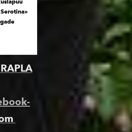
kuslapuu
«Serotina»
ngade
 RAPLA
ebook-
com