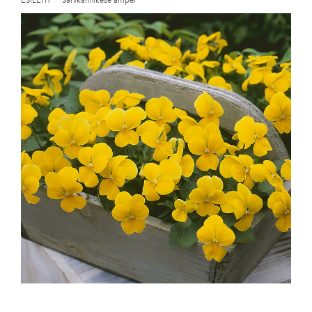
ESILEHT
/
Sarvkannikese ampel