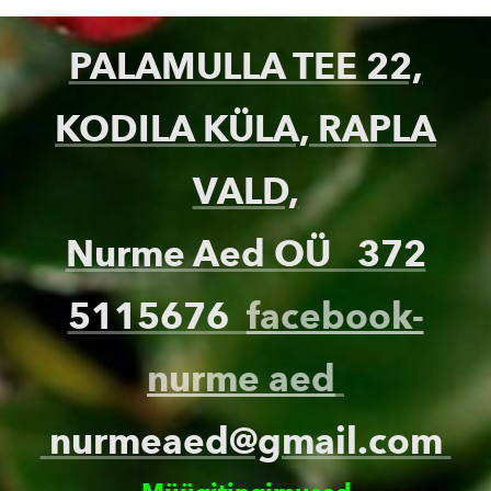
PALAMULLA TEE 22,
KODILA KÜLA, RAPLA
VALD,
Nurme Aed OÜ
372
5115676
facebook-
nurme aed
nurmeaed@gmail.com