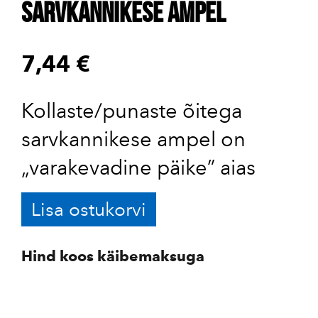
Sarvkannikese ampel
7,44 €
Kollaste/punaste õitega
sarvkannikese ampel on
„varakevadine päike” aias
Lisa ostukorvi
Hind koos käibemaksuga