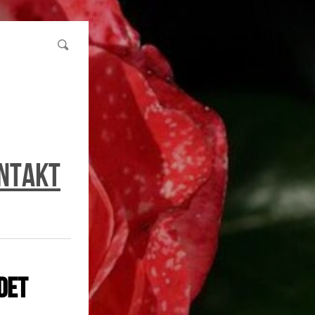
ntakt
det