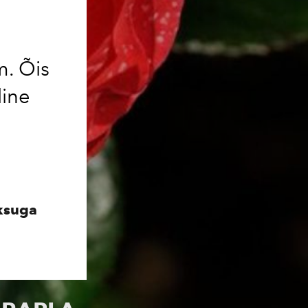
. Õis
line
ksuga