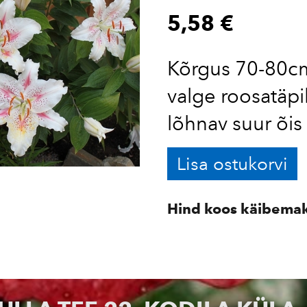
5,58 €
Kõrgus 70-80cm
valge roosatäpi
lõhnav suur õis
Lisa ostukorvi
Hind koos käibema