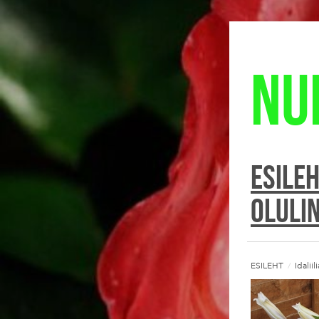
Nu
ESILE
Oluli
ESILEHT
/
Idalii