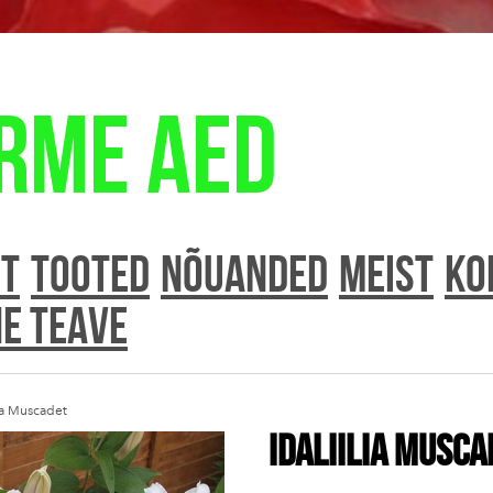
rme aed
HT
TOOTED
NÕUANDED
MEIST
Ko
ne teave
lia Muscadet
Idaliilia Musca