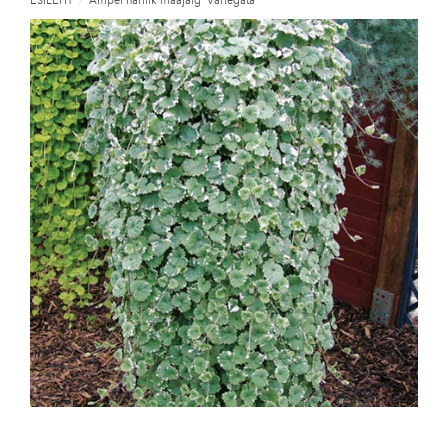
ESILEHT
/
Ampel harilik maajalg 'Variegata'